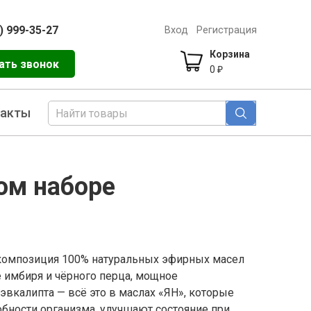
) 999-35-27
Вход
Регистрация
Корзина
ать звонок
0
₽
такты
ом наборе
композиция 100% натуральных эфирных масел
 имбиря и чёрного перца, мощное
эвкалипта — всё это в маслах «ЯН», которые
ности организма, улучшают состояние при