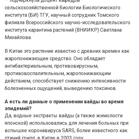
— подчеркнула доцент кафедры
сельскохозяйственной биологии Биологического
института (БИ) ТГУ, научный сотрудник Томского
филиала Всероссийского научно-исследовательского
института карантина растений (ВНИИКР) Светлана
Михайлова.
В Китае это растение известно с древних времен как
жаропонижающее средство. Оно обладает
антибактериальным, противовирусным,
противовоспалительным, жаропонижающим
действием, способствует снижению интенсивности
болезненных ощущений, выведению токсинов.
А есть ли данные о применении вайды во время
эпидемий?
Да, водные экстракты вайды (а также жимолости
японской) использовались для лечения больных при
вспышке коронавируса SARS, более известного как
птичий грипп, в Китае в 2003 году.