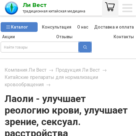
Ли Вест
традиционная китайская медицина
Каталог
Консультация
О нас
Доставка и оплата
Акции
Отзывы
Контакты
Компания Ли Вест
→
Продукция Ли Вест
→
Китайские препараты для нормализации
кровообращения
→
Лаоли - улучшает
реологию крови, улучшает
зрение, сексуал.
расстройства