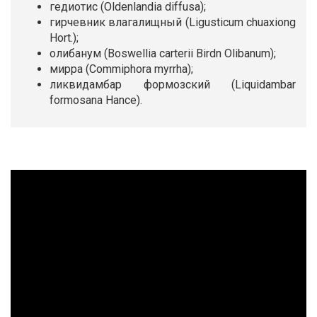
гедиотис (Oldenlandia diffusa);
гирчевник влагалищный (Ligusticum chuaxiong
Hort.);
олибанум (Boswellia carterii Birdn Olibanum);
мирра (Commiphora myrrha);
ликвидамбар формозский (Liquidambar
formosana Hance).